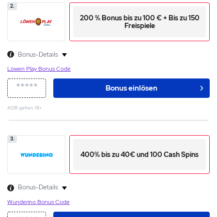
2.
200 % Bonus bis zu 100 € + Bis zu 150
Freispiele
Bonus-Details
Löwen Play Bonus Code
*****
Bonus einlösen
AGB gelten, 18+
3.
400% bis zu 40€ und 100 Cash Spins
Bonus-Details
Wunderino Bonus Code