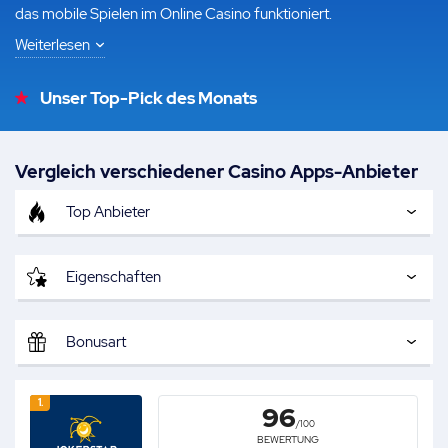
das mobile Spielen im Online Casino funktioniert.
Weiterlesen
Alle bekannten Spiele werden auch, laut unserem Casino App
ApplePay
Casino Echtgeld
Echtgeld Test, online angeboten, und noch nicht einmal ein
Neue Casinos
Casinos
Bonus
Unser Top-Pick des Monats
Computer ist erforderlich, denn die Spieler können mit einer
Casino App Echtgeld auf Ihrem Smartphone einsetzen, wann
und wo sie möchten. Lesen Sie unbedingt weiter!
Vergleich verschiedener Casino Apps-Anbieter
Top Anbieter
Eigenschaften
Bonusart
1.
96
/100
BEWERTUNG