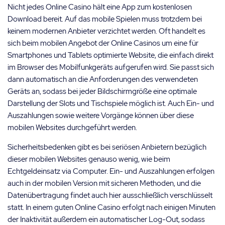
Nicht jedes Online Casino hält eine App zum kostenlosen
Download bereit. Auf das mobile Spielen muss trotzdem bei
keinem modernen Anbieter verzichtet werden. Oft handelt es
sich beim mobilen Angebot der Online Casinos um eine für
Smartphones und Tablets optimierte Website, die einfach direkt
im Browser des Mobilfunkgeräts aufgerufen wird. Sie passt sich
dann automatisch an die Anforderungen des verwendeten
Geräts an, sodass bei jeder Bildschirmgröße eine optimale
Darstellung der Slots und Tischspiele möglich ist. Auch Ein- und
Auszahlungen sowie weitere Vorgänge können über diese
mobilen Websites durchgeführt werden.
Sicherheitsbedenken gibt es bei seriösen Anbietern bezüglich
dieser mobilen Websites genauso wenig, wie beim
Echtgeldeinsatz via Computer. Ein- und Auszahlungen erfolgen
auch in der mobilen Version mit sicheren Methoden, und die
Datenübertragung findet auch hier ausschließlich verschlüsselt
statt. In einem guten Online Casino erfolgt nach einigen Minuten
der Inaktivität außerdem ein automatischer Log-Out, sodass