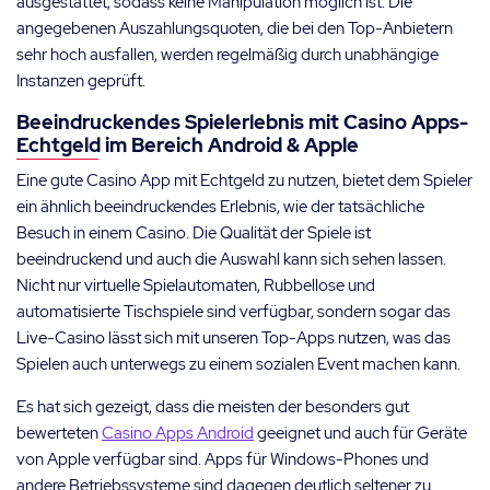
ausgestattet, sodass keine Manipulation möglich ist. Die
angegebenen Auszahlungsquoten, die bei den Top-Anbietern
sehr hoch ausfallen, werden regelmäßig durch unabhängige
Instanzen geprüft.
Beeindruckendes Spielerlebnis mit Casino Apps-
Echtgeld im Bereich Android & Apple
Eine gute Casino App mit Echtgeld zu nutzen, bietet dem Spieler
ein ähnlich beeindruckendes Erlebnis, wie der tatsächliche
Besuch in einem Casino. Die Qualität der Spiele ist
beeindruckend und auch die Auswahl kann sich sehen lassen.
Nicht nur virtuelle Spielautomaten, Rubbellose und
automatisierte Tischspiele sind verfügbar, sondern sogar das
Live-Casino lässt sich mit unseren Top-Apps nutzen, was das
Spielen auch unterwegs zu einem sozialen Event machen kann.
Es hat sich gezeigt, dass die meisten der besonders gut
bewerteten
Casino Apps Android
geeignet und auch für Geräte
von Apple verfügbar sind. Apps für Windows-Phones und
andere Betriebssysteme sind dagegen deutlich seltener zu