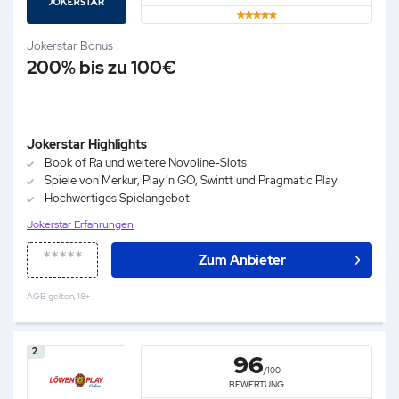
Jokerstar Bonus
200% bis zu 100€
Jokerstar Highlights
Book of Ra und weitere Novoline-Slots
Spiele von Merkur, Play’n GO, Swintt und Pragmatic Play
Hochwertiges Spielangebot
Jokerstar Erfahrungen
*****
Zum Anbieter
AGB gelten, 18+
2.
96
/100
BEWERTUNG