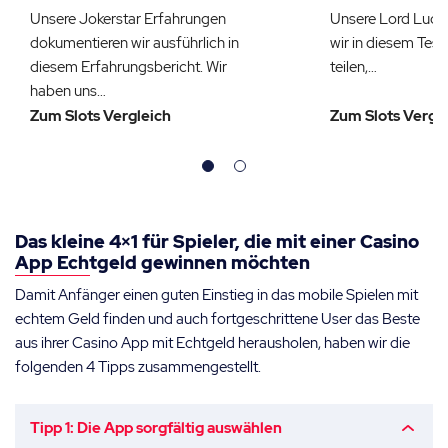
Unsere Jokerstar Erfahrungen
Unsere Lord Lucky
dokumentieren wir ausführlich in
wir in diesem Testb
diesem Erfahrungsbericht. Wir
teilen,…
haben uns…
Zum Slots Vergleich
Zum Slots Vergl
Das kleine 4×1 für Spieler, die mit einer
Casino
App Echtgeld
gewinnen möchten
Damit Anfänger einen guten Einstieg in das mobile Spielen mit
echtem Geld finden und auch fortgeschrittene User das Beste
aus ihrer Casino App mit Echtgeld herausholen, haben wir die
folgenden 4 Tipps zusammengestellt.
Tipp 1: Die App sorgfältig auswählen