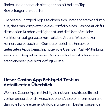
finden und daher auch nicht ganz so oft bei den Top-
Bewertungen anzutreffen.
Die besten Echtgeld Apps zeichnen sich unter anderem dadurch
aus, dass das komplette Spiele-Portfolio eines Casinos auch für
die mobilen Kunden verfügbar ist und die User sämtliche
Funktionen auf genauso komfortable Art und Weise nutzen
können, wie es auch am Computer üblich ist. Einige der
getesteten Apps benachrichtigen die User per Push-Mitteilung,
wenn zum Beispiel ein neuer Bonus verfügbar ist oder ein neu
erschienenes Spiel hinzugefügt wurde.
Unser
Casino App Echtgeld Test im
detaillierten Überblick
Wer eine Casino App mit Echtgeld nutzen möchte, sollte sich
vorher genau über die verschiedenen Anbieter informieren und
dann die für die eigenen Anforderungen am besten passende