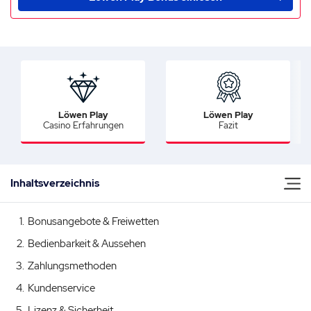
Löwen Play
Löwen Play
Casino Erfahrungen
Fazit
Inhaltsverzeichnis
Bonusangebote & Freiwetten
Bedienbarkeit & Aussehen
Zahlungsmethoden
Kundenservice
Lizenz & Sicherheit