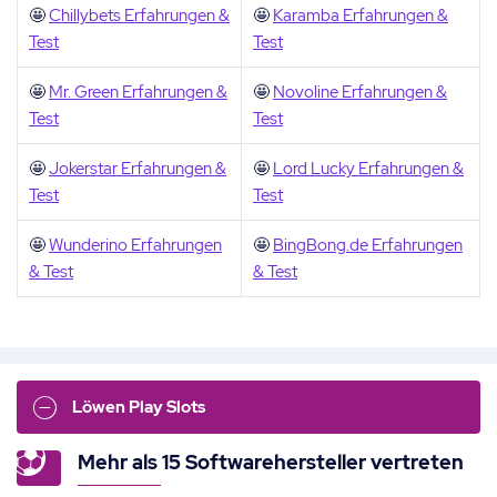
🤩
Chillybets Erfahrungen &
🤩
Karamba Erfahrungen &
Test
Test
🤩
Mr. Green Erfahrungen &
🤩
Novoline Erfahrungen &
Test
Test
🤩
Jokerstar Erfahrungen &
🤩
Lord Lucky Erfahrungen &
Test
Test
🤩
Wunderino Erfahrungen
🤩
BingBong.de Erfahrungen
& Test
& Test
Löwen Play Slots
Mehr als 15 Softwarehersteller vertreten