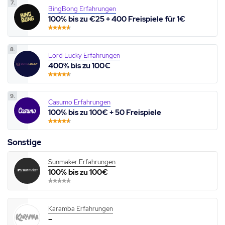
7.
BingBong Erfahrungen
100% bis zu €25 + 400 Freispiele für 1€
8.
Lord Lucky Erfahrungen
400% bis zu 100€
9.
Casumo Erfahrungen
100% bis zu 100€ + 50 Freispiele
Sonstige
Sunmaker Erfahrungen
100% bis zu 100€
Karamba Erfahrungen
–