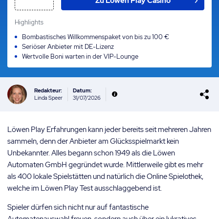
Zu Löwen Play Casino
Highlights
ApplePay
Casino Echtgeld
Bombastisches Willkommenspaket von bis zu 100 €
Neue Casinos
Casinos
Bonus
Seriöser Anbieter mit DE-Lizenz
Wertvolle Boni warten in der VIP-Lounge
Redakteur:
Datum:
Linda Speer
31/07/2026
Thema:
Erfahrungsbericht
Löwen Play Erfahrungen kann jeder bereits seit mehreren Jahren
Erfahrungen:
sammeln, denn der Anbieter am Glücksspielmarkt kein
Seit Kleinauf mit Casinos bekannt ist sie
besonders kritisch
Unbekannter. Alles begann schon 1949 als die Löwen
Loading ...
Automaten GmbH gegründet wurde. Mittlerweile gibt es mehr
als 400 lokale Spielstätten und natürlich die Online Spielothek,
welche im Löwen Play Test ausschlaggebend ist.
Spieler dürfen sich nicht nur auf fantastische
Automatenauswahl freuen, sondern auch über ein lukratives