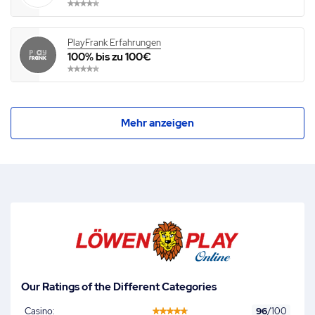
PlayFrank Erfahrungen
100% bis zu 100€
Mehr anzeigen
Our Ratings of the Different Categories
Casino:
96
/100