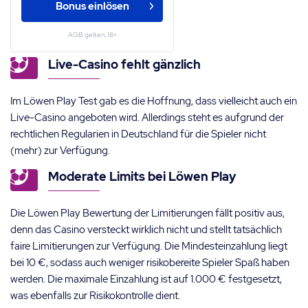
Bonus einlösen
AGB gelten, 18+
Live-Casino fehlt gänzlich
Im Löwen Play Test gab es die Hoffnung, dass vielleicht auch ein
Live-Casino angeboten wird. Allerdings steht es aufgrund der
rechtlichen Regularien in Deutschland für die Spieler nicht
(mehr) zur Verfügung.
Moderate Limits bei Löwen Play
Die Löwen Play Bewertung der Limitierungen fällt positiv aus,
denn das Casino versteckt wirklich nicht und stellt tatsächlich
faire Limitierungen zur Verfügung. Die Mindesteinzahlung liegt
bei 10 €, sodass auch weniger risikobereite Spieler Spaß haben
werden. Die maximale Einzahlung ist auf 1.000 € festgesetzt,
was ebenfalls zur Risikokontrolle dient.