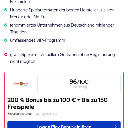
Freispielen
Hunderte Spielautomaten der besten Hersteller, u. a. von
Merkur oder NetEnt
renommiertes Unternehmen aus Deutschland mit langer
Tradition
umfassendes VIP-Programm
gratis Spiele mit virtuellem Guthaben ohne Registrierung
nicht möglich
96
/100
Bewertung
200 % Bonus bis zu 100 € + Bis zu 150
Freispiele
Einzahlungsbonus
|
AGB gelten, 18+
Löwen Play Bonus einlösen