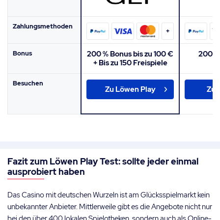
Zahlungsmethoden
+
Bonus
200 % Bonus bis zu 100 €
200% 
+ Bis zu 150 Freispiele
Besuchen
Zu Löwen Play
Zu 
Fazit zum Löwen Play Test: sollte jeder einmal
ausprobiert haben
Das Casino mit deutschen Wurzeln ist am Glücksspielmarkt kein
unbekannter Anbieter. Mittlerweile gibt es die Angebote nicht nur
bei den über 400 lokalen Spielotheken, sondern auch als Online-