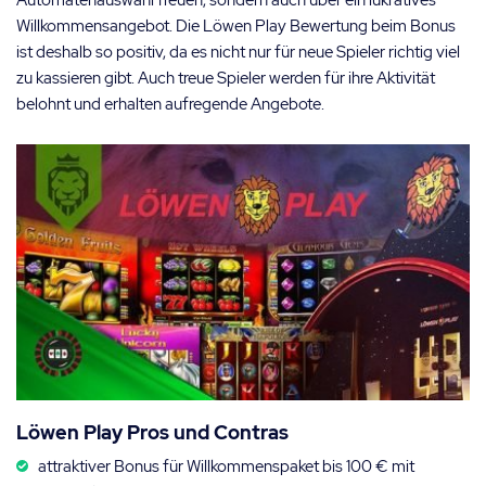
Willkommensangebot. Die Löwen Play Bewertung beim Bonus
ist deshalb so positiv, da es nicht nur für neue Spieler richtig viel
zu kassieren gibt. Auch treue Spieler werden für ihre Aktivität
belohnt und erhalten aufregende Angebote.
Löwen Play Pros und Contras
attraktiver Bonus für Willkommenspaket bis 100 € mit