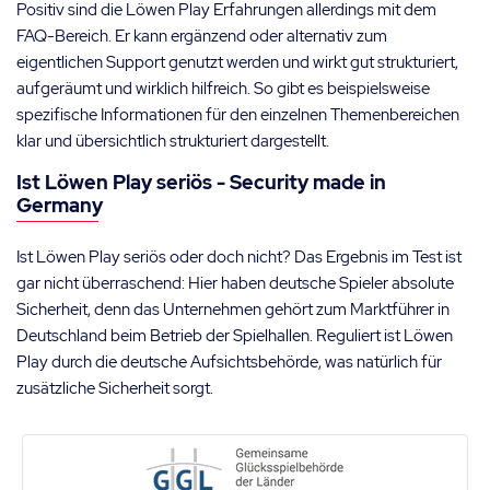
Positiv sind die Löwen Play Erfahrungen allerdings mit dem
FAQ-Bereich. Er kann ergänzend oder alternativ zum
eigentlichen Support genutzt werden und wirkt gut strukturiert,
aufgeräumt und wirklich hilfreich. So gibt es beispielsweise
spezifische Informationen für den einzelnen Themenbereichen
klar und übersichtlich strukturiert dargestellt.
Ist Löwen Play seriös - Security made in
Germany
Ist Löwen Play seriös oder doch nicht? Das Ergebnis im Test ist
gar nicht überraschend: Hier haben deutsche Spieler absolute
Sicherheit, denn das Unternehmen gehört zum Marktführer in
Deutschland beim Betrieb der Spielhallen. Reguliert ist Löwen
Play durch die deutsche Aufsichtsbehörde, was natürlich für
zusätzliche Sicherheit sorgt.