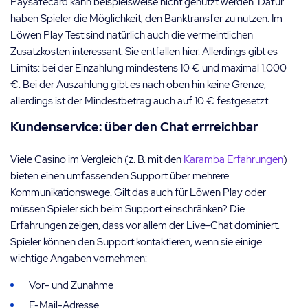
Paysafecard kann beispielsweise nicht genutzt werden. Dafür
haben Spieler die Möglichkeit, den Banktransfer zu nutzen. Im
Löwen Play Test sind natürlich auch die vermeintlichen
Zusatzkosten interessant. Sie entfallen hier. Allerdings gibt es
Limits: bei der Einzahlung mindestens 10 € und maximal 1.000
€. Bei der Auszahlung gibt es nach oben hin keine Grenze,
allerdings ist der Mindestbetrag auch auf 10 € festgesetzt.
Kundenservice: über den Chat errreichbar
Viele Casino im Vergleich (z. B. mit den
Karamba Erfahrungen
)
bieten einen umfassenden Support über mehrere
Kommunikationswege. Gilt das auch für Löwen Play oder
müssen Spieler sich beim Support einschränken? Die
Erfahrungen zeigen, dass vor allem der Live-Chat dominiert.
Spieler können den Support kontaktieren, wenn sie einige
wichtige Angaben vornehmen:
Vor- und Zunahme
E-Mail-Adresse