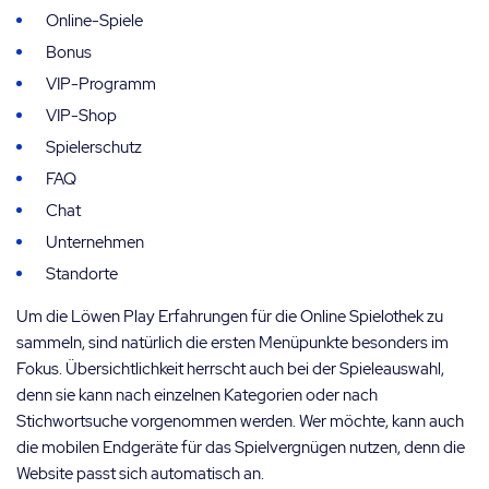
Online-Spiele
Bonus
VIP-Programm
VIP-Shop
Spielerschutz
FAQ
Chat
Unternehmen
Standorte
Um die Löwen Play Erfahrungen für die Online Spielothek zu
sammeln, sind natürlich die ersten Menüpunkte besonders im
Fokus. Übersichtlichkeit herrscht auch bei der Spieleauswahl,
denn sie kann nach einzelnen Kategorien oder nach
Stichwortsuche vorgenommen werden. Wer möchte, kann auch
die mobilen Endgeräte für das Spielvergnügen nutzen, denn die
Website passt sich automatisch an.