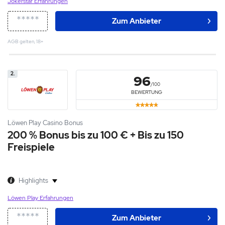
Jokerstar Erfahrungen
*****
Zum Anbieter
AGB gelten, 18+
2.
96
/100
BEWERTUNG
Löwen Play Casino Bonus
200 % Bonus bis zu 100 € + Bis zu 150
Freispiele
Highlights
Löwen Play Erfahrungen
*****
Zum Anbieter