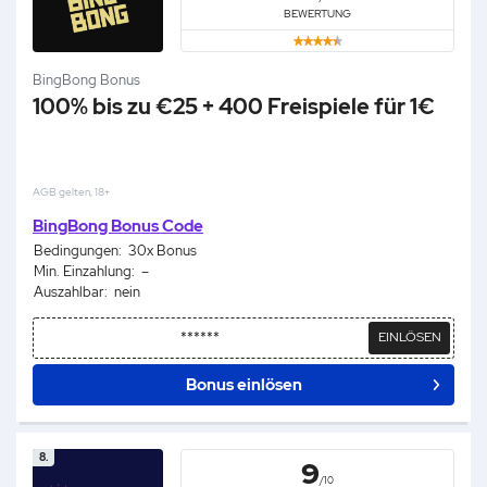
BEWERTUNG
BingBong Bonus
100% bis zu €25 + 400 Freispiele für 1€
AGB gelten, 18+
BingBong Bonus Code
Bedingungen:
30x Bonus
Min. Einzahlung:
–
Auszahlbar:
nein
EINLÖSEN
Bonus einlösen
8.
9
/10