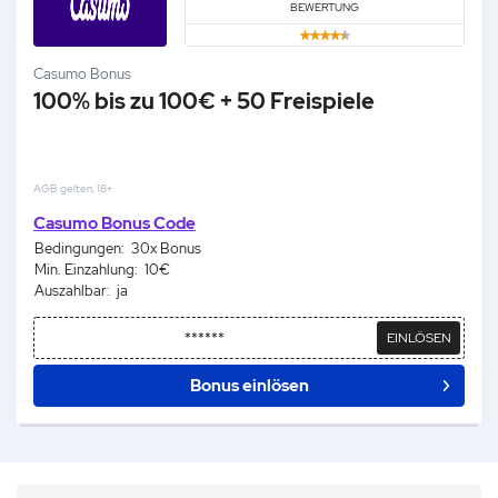
BEWERTUNG
Casumo Bonus
100% bis zu 100€ + 50 Freispiele
AGB gelten, 18+
Casumo Bonus Code
Bedingungen:
30x Bonus
Min. Einzahlung:
10€
Auszahlbar:
ja
EINLÖSEN
Bonus einlösen