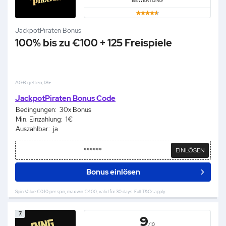
BEWERTUNG
JackpotPiraten Bonus
100% bis zu €100 + 125 Freispiele
AGB gelten, 18+
JackpotPiraten Bonus Code
Bedingungen:
30x Bonus
Min. Einzahlung:
1€
Auszahlbar:
ja
EINLÖSEN
Bonus einlösen
Spin Value €0.10 per spin, max win €400, valid for 30 days. Full T&Cs apply.
7.
9
/10