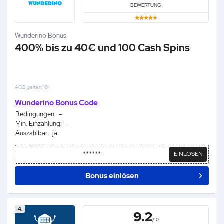
BEWERTUNG
Wunderino Bonus
400% bis zu 40€ und 100 Cash Spins
AGB gelten, 18+
Wunderino Bonus Code
Bedingungen:
–
Min. Einzahlung:
–
Auszahlbar:
ja
EINLÖSEN
Bonus einlösen
4.
9.2
/10