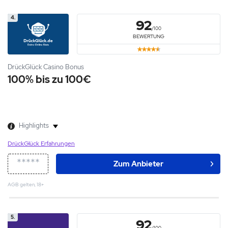
4.
92
/100
BEWERTUNG
DrückGlück Casino Bonus
100% bis zu 100€
Highlights
DrückGlück Erfahrungen
*****
Zum Anbieter
AGB gelten, 18+
5.
92
/100