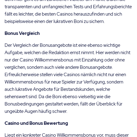
transparenten und umfangreichen Tests und Erfahrungsberichte
fällt es leichter, die besten Casinos herauszufinden und sich
beispielsweise einen der lukrativen Boni zu sichern.
Bonus Vergleich
Der Vergleich der Bonusangebote ist eine ebenso wichtige
Aufgabe, welchen die Redaktion ernst nimmt. Hier werden nicht
nur der Casino Willkommensbonus mit Einzahlung oder ohne
verglichen, sondern auch viele andere Bonusangebote.
Erfreulicherweise stellen viele Casinos nämlich nicht nur einen
Willkommensbonus für neue Spieler zur Verfügung, sondern
auch lukrative Angebote für Bestandskunden, welche
sehenswert sind. Da die Boni ebenso vielseitig wie die
Bonusbedingungen gestaltet werden, fällt der Überblick für
ungeübte Augen häufig schwer.
Casino und Bonus Bewertung
Liegt ein konkreter Casino Willkommensbonus vor, muss dieser