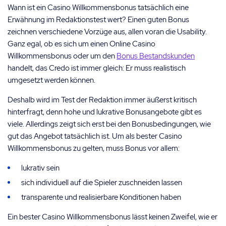
Wann ist ein Casino Willkommensbonus tatsächlich eine
Erwähnung im Redaktionstest wert? Einen guten Bonus
zeichnen verschiedene Vorzüge aus, allen voran die Usability.
Ganz egal, ob es sich um einen Online Casino
Willkommensbonus oder um den
Bonus Bestandskunden
handelt, das Credo ist immer gleich: Er muss realistisch
umgesetzt werden können.
Deshalb wird im Test der Redaktion immer äußerst kritisch
hinterfragt, denn hohe und lukrative Bonusangebote gibt es
viele. Allerdings zeigt sich erst bei den Bonusbedingungen, wie
gut das Angebot tatsächlich ist. Um als bester Casino
Willkommensbonus zu gelten, muss Bonus vor allem:
lukrativ sein
sich individuell auf die Spieler zuschneiden lassen
transparente und realisierbare Konditionen haben
Ein bester Casino Willkommensbonus lässt keinen Zweifel, wie er