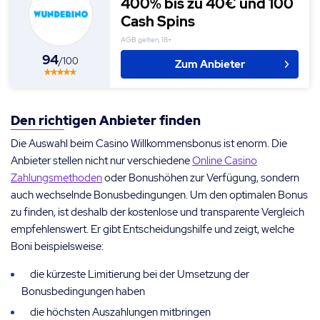
400% bis zu 40€ und 100
Cash Spins
AGB gelten, 18+
94
/100
Zum Anbieter
Den richtigen Anbieter finden
Die Auswahl beim Casino Willkommensbonus ist enorm. Die
Anbieter stellen nicht nur verschiedene
Online Casino
Zahlungsmethoden
oder Bonushöhen zur Verfügung, sondern
auch wechselnde Bonusbedingungen. Um den optimalen Bonus
zu finden, ist deshalb der kostenlose und transparente Vergleich
empfehlenswert. Er gibt Entscheidungshilfe und zeigt, welche
Boni beispielsweise:
die kürzeste Limitierung bei der Umsetzung der
Bonusbedingungen haben
die höchsten Auszahlungen mitbringen