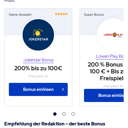
Muss.
Game Auswahl
Super Bonus
Löwen Play Bon
Jokerstar Bonus
200 % Bonus bi
200% bis zu 100€
100 € + Bis zu
AGB gelten, 18+
Freispiele
AGB gelten, 18+
Bonus einlösen
Bonus einlöse
Empfehlung der Redaktion – der beste Bonus