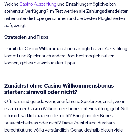
Welche
Casino Auszahlung
und Einzahlungsmöglichkeiten
stehen zur Verfügung? Im Test werden alle Zahlungsdienstleister
näher unter die Lupe genommen und die besten Möglichkeiten
aufgezeigt.
Strategien und Tipps
Damit der Casino Willkommensbonus möglichst zur Auszahlung
kommt und Spieler auch andere Boni bestmöglich nutzen
können, gibt es die wichtigsten Tipps.
Zunächst ohne Casino Willkommensbonus
starten: sinnvoll oder nicht?
Oftmals sind gerade weniger erfahrene Spieler zögerlich, wenn
es um einen Casino Willkommensbonus mit Einzahlung geht. Soll
ich mich wirklich trauen oder nicht? Bringt mir der Bonus
tatsächlich etwas oder nicht? Diese Zweifel sind durchaus
berechtigt und völlig verständlich. Genau deshalb bieten viele