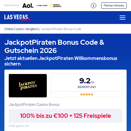
Partner-Hinweis
Bekannt aus:
Unser Team
So bewerten wir
Online Casino-Vergleich
/
JackpotPiraten Bonus Code
JackpotPiraten Bonus Code &
Gutschein 2026
Jetzt aktuellen JackpotPiraten Willkommensbonus
sichern
9.2
/10
BEWERTUNG
JackpotPiraten Casino Bonus
100% bis zu €100 + 125 Freispiele
AGB gelten, 18+