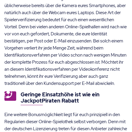
üblicherweise bereits über die Kamera eures Smartphones, aber
natürlich auch über die Webcam eures Laptops. Diese Art der
Spielerverifizierung bedeutet für euch einen wesentlichen
Vorteil. Denn bei vielen anderen Online-Spielhallen wird nach wie
vor von euch gefordert, Dokumente, die eure Identität
bestätigen, per Post oder E-Mail einzusenden. Bei solch einem
Vorgehen verliert ihr jede Menge Zeit, während beim
Identifikationsverfahren per Video schon nach wenigen Minuten
der komplette Prozess für euch abgeschlossen ist. Möchtet ihr
an diesem Identifikationsverfahren per Videokonferenz nicht
teilnehmen, könnt ihr eure Verifizierung aber auch ganz
traditionell über den Kundensupport per E-Mail abwickeln.
Geringe Einsatzhöhe ist wie ein
JackpotPiraten Rabatt
Eine weitere Bonusmöglichkeit liegt für euch prinzipiell in den
Regularien dieser Online-Spielothek selbst verborgen. Denn mit
der deutschen Lizenzierung treten für diesen Anbieter zahlreiche