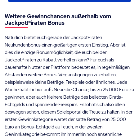
Weitere Gewinnchancen außerhalb vom
JackpotPiraten Bonus
Natürlich bietet euch gerade der JackpotPiraten
Neukundenbonus einen großartigen ersten Einstieg. Aber ist
dies die einzige Bonusmöglichkeit, die euch bei den
JackpotPiraten zu Rabatt verhelfen kann? Für euch als
dauerhafte Nutzer der Plattform bedeutet es, in regelmäßigen
Abständen weitere Bonus-Vergünstigungen zu erhalten,
beispielsweise kleine Beträge, Freispiele oder ähnliches. Jede
Woche habt ihr hier aufs Neue die Chance, bis zu 25.000 Euro zu
gewinnen, aber auch kleinere Beträge des beliebten Gratis-
Echtgelds und spannende Freespins. Es lohnt sich also allein
deswegen schon, diesem Spieleportal die Treue zu halten. In der
ersten Gewinnkategorie wartet der satte Betrag von 25.000
Euro an Bonus-Echtgeld auf euch, in der zweiten
Gewinnkategorie bekommt ihr immerhin noch ansehnliche