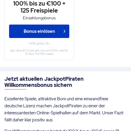
100% bis zu €100 +
125 Freispiele
Einzahlungsbonus
Bonus einlösen
AGB gelten, 18+
Spin Value €0.10 per spin, max win €400, valid for
30 days. Full T&Cs apply.
Jetzt aktuellen JackpotPiraten
Willkommensbonus sichern
Exzellente Spiele, attraktive Boni und eine einwandfreie
deutsche Lizenz machen JackpotPiraten zu einer der
interessantesten Online-Spielhallen auf dem Markt. Unser Fazit
fällt daher klar positiv aus.