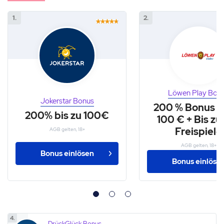
1.
2.
Löwen Play Bon
Jokerstar Bonus
200 % Bonus bi
200% bis zu 100€
100 € + Bis zu
Freispiele
AGB gelten, 18+
AGB gelten, 18+
Bonus einlösen
Bonus einlöse
4.
DrückGlück Bonus