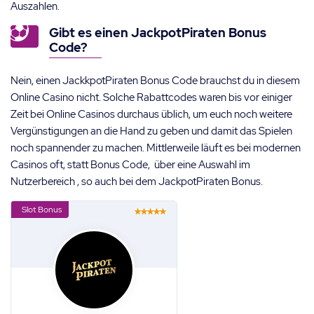
Auszahlen.
Gibt es einen JackpotPiraten Bonus
Code?
Nein, einen JackkpotPiraten Bonus Code brauchst du in diesem
Online Casino nicht. Solche Rabattcodes waren bis vor einiger
Zeit bei Online Casinos durchaus üblich, um euch noch weitere
Vergünstigungen an die Hand zu geben und damit das Spielen
noch spannender zu machen. Mittlerweile läuft es bei modernen
Casinos oft, statt Bonus Code, über eine Auswahl im
Nutzerbereich , so auch bei dem JackpotPiraten Bonus.
Slot Bonus