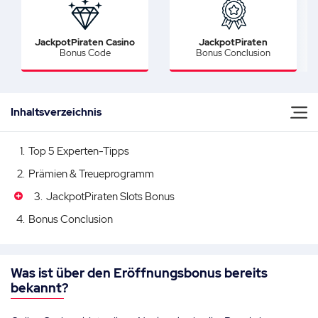
JackpotPiraten Casino
JackpotPiraten
Bonus Code
Bonus Conclusion
Inhaltsverzeichnis
Top 5 Experten-Tipps
Prämien & Treueprogramm
JackpotPiraten Slots Bonus
Bonus Conclusion
Was ist über den Eröffnungsbonus bereits
bekannt?