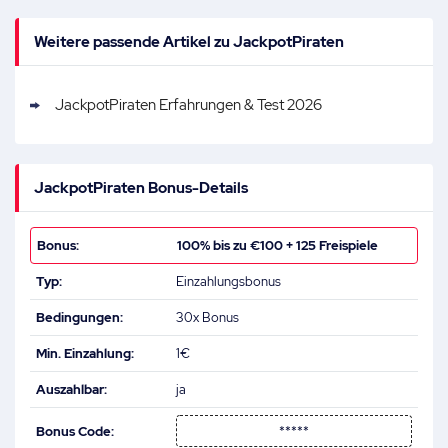
Weitere passende Artikel zu JackpotPiraten
JackpotPiraten Erfahrungen & Test 2026
JackpotPiraten Bonus-Details
Bonus:
100% bis zu €100 + 125 Freispiele
Typ:
Einzahlungsbonus
Bedingungen:
30x Bonus
Min. Einzahlung:
1€
Auszahlbar:
ja
Bonus Code:
*****