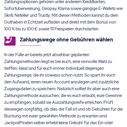
Zahlungsoptionen gehören unter anderem Kreditkarten,
Sofortüberweisung, Giropay, Klarna sowie gängige E-Wallets wie
Skrill, Neteller und Trustly. Mit diesen Methoden kannst du dein
Guthaben in Echtzeit aufladen und direkt mit dem Bonus von
100 % bis zu 100 € sowie 111 Freispielen durchstarten.
Zahlungswege ohne Gebühren wählen
In der Fülle an bereits jetzt absehbar geplanten
Zahlungsmethoden liegt es bei euch, eine sinnvolle Wahl zu
treffen. Ideal sind für euch immer individuell diejenigen
Zahlungswege, die ihr sowieso schon nutzt. So spart ihr euch
den Aufwand, einen neuen Account anzulegen und zusätzliche
Zugangsdaten zu speichern. Natürlich solltet ihr aber auch eine
Zahlungsmethode aussuchen, die es euch erlaubt, eure Gewinne
zu empfangen, sobald sie Auszahlungsreife erreichen. Prüft
deswegen sorgfältig, ob dies der Fall ist und ob Gebühren für die
Buchung mit eurer gewählten Methode zu erwarten sind.
JackpotPiraten selber erhebt keine Gebühr für das Ein oder