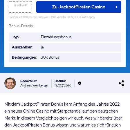
*****
Zu JackpotPiraten Casino
Spin Value €0.10 per spin, max win €400, valid for 30 days. Full T&Cs apply.
ApplePay
Casino Echtgeld
Neue Casinos
Bonus-Details:
Casinos
Bonus
Typ:
Einzahlungsbonus
Auszahlbar:
ja
Bedingungen:
30x Bonus
Redakteur:
Datum:
Andreas Weinberger
19/07/2026
Thema:
JackpotPiraten Bonus
Mit dem JackpotPiraten Bonus kam Anfang des Jahres 2022
Erfahrungen:
ein neues Online Casino mit Starpotential auf den deutschen
Versierter Redakteur, der Anbieter auf
den Prüfstand stellt
Markt. In diesem Vergleich zeigen wir euch, was wir bereits über
Loading ...
den JackpotPiraten Bonus wissen und warum es sich für euch