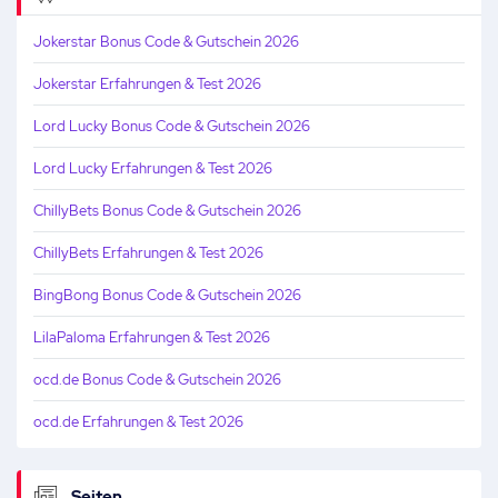
Jokerstar Bonus Code & Gutschein 2026
ApplePay
Casino Echtgeld
Jokerstar Erfahrungen & Test 2026
Neue Casinos
Casinos
Bonus
Lord Lucky Bonus Code & Gutschein 2026
Lord Lucky Erfahrungen & Test 2026
ChillyBets Bonus Code & Gutschein 2026
ChillyBets Erfahrungen & Test 2026
BingBong Bonus Code & Gutschein 2026
LilaPaloma Erfahrungen & Test 2026
ocd.de Bonus Code & Gutschein 2026
ocd.de Erfahrungen & Test 2026
Seiten