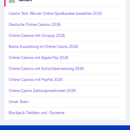
Casino Test: Wie wir Online Spielbanken bewerten 2026
Deutsche Online Casinos 2026
Online Casinos mit Giropay 2026
Beste Auszahlung im Online Casino 2026
Online Casinos mit Apple Pay 2026
Online Casinos mit Sofortüberweisung 2026
Online Casinos mit PayPal 2026
Online Casino Zahlungsmethoden 2026
Unser Team
Blackjack-Taktiken und -Systeme