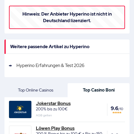
Hinweis: Der Anbieter Hyperino ist nicht in
Deutschland lizenziert.
Weitere passende Artikel zu Hyperino
Hyperino Erfahrungen & Test 2026
Top Online Casinos
Top Casino Boni
Jokerstar Bonus
Jokerstar
96
9.6
/100
/10
200% bis zu 100€
Jokerstar Erfahrungen
AGB gelten
Löwen Play Bonus
Löwen Play
96
/100
200 % Bonus bis zu 100 € + Bis zu 150