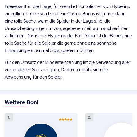
Interessant ist die Frage, für wen die Promotionen von Hyperino
eigentlich lohnenswert sind. Ein Casino Bonus ist immer dann
eine tolle Sache, wenn die Spieler in der Lage sind, die
Umsatzbedingungen im vorgegebenen Zeitraum auch erfüllen
zu können. Das ist bei Hyperino der Fall. Daher ist der Bonus eine
tolle Sache für alle Spieler, die gerne ohne eine sehr hohe
Einzahlung erst einmal Slots spielen möchten.
Für den Umsatz der Mindesteinzahlung ist die Verwendung aller
vorhandenen Slots möglich. Dadurch erhöht sich die
Abwechslung für den Spieler.
Weitere Boni
1.
2.