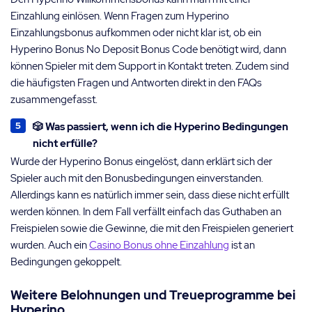
Einzahlung einlösen. Wenn Fragen zum Hyperino
Einzahlungsbonus aufkommen oder nicht klar ist, ob ein
Hyperino Bonus No Deposit Bonus Code benötigt wird, dann
können Spieler mit dem Support in Kontakt treten. Zudem sind
die häufigsten Fragen und Antworten direkt in den FAQs
zusammengefasst.
🎲 Was passiert, wenn ich die Hyperino Bedingungen
nicht erfülle?
Wurde der Hyperino Bonus eingelöst, dann erklärt sich der
Spieler auch mit den Bonusbedingungen einverstanden.
Allerdings kann es natürlich immer sein, dass diese nicht erfüllt
werden können. In dem Fall verfällt einfach das Guthaben an
Freispielen sowie die Gewinne, die mit den Freispielen generiert
wurden. Auch ein
Casino Bonus ohne Einzahlung
ist an
Bedingungen gekoppelt.
Weitere Belohnungen und Treueprogramme bei
Hyperino