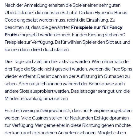
Nach der Anmeldung erhalten die Spieler einen sehr guten
Überblick über die nächsten Schritte. Da kein Hyperino Bonus
Code eingesetzt werden muss, reicht die Einzahlung. Zu
beachten ist, dass die gewährten
Freispiele nur für Fancy
Fruits
eingesetzt werden können. Für den Einstieg stehen 50
Freispiele zur Verfügung. Dafür wählen Spieler den Slot aus und
können dann direkt durchstarten.
Drei Tage sind Zeit, um hier aktiv zu werden. Wenn innerhalb der
drei Tage die Spiele nicht gespielt wurden, werden die Free Spins
wieder entfernt. Das ist dann an der Auflistung im Guthaben zu
sehen. Aber natürlich können während der Bonusphase auch
andere Slots ausprobiert werden. Das ist sogar sehr gut, um die
Mindesteinzahlung umzusetzen.
Es ist ein wenig außergewöhnlich, dass nur Freispiele angeboten
werden. Viele Casinos stellen für Neukunden Echtgeldprämien
zur Verfügung. Wer gerne eher in diese Richtung gehen möchte,
der kann auch bei anderen Anbietern schauen. Möglich ist ein