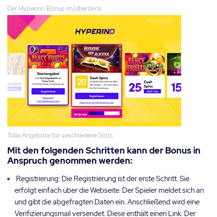
Der Hyperino Bonus im Überblick
Tolle Angebote für veschiedene Slots
Mit den folgenden Schritten kann der Bonus in
Anspruch genommen werden:
Registrierung: Die Registrierung ist der erste Schritt. Sie
erfolgt einfach über die Webseite. Der Spieler meldet sich an
und gibt die abgefragten Daten ein. Anschließend wird eine
Verifizierungsmail versendet. Diese enthält einen Link. Der