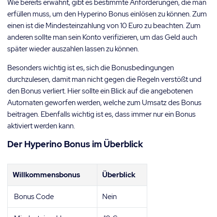
Wie bereits erwähnt, gibt es bestimmte Anforderungen, die man
erfüllen muss, um den Hyperino Bonus einlösen zu können. Zum
einen ist die Mindesteinzahlung von 10 Euro zu beachten. Zum
anderen sollte man sein Konto verifizieren, um das Geld auch
später wieder auszahlen lassen zu können.
Besonders wichtig ist es, sich die Bonusbedingungen
durchzulesen, damit man nicht gegen die Regeln verstößt und
den Bonus verliert. Hier sollte ein Blick auf die angebotenen
Automaten geworfen werden, welche zum Umsatz des Bonus
beitragen. Ebenfalls wichtig ist es, dass immer nur ein Bonus
aktiviert werden kann.
Der Hyperino Bonus im Überblick
Willkommensbonus
Überblick
Bonus Code
Nein