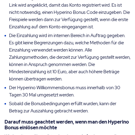
Link wird angeklickt, damit das Konto registriert wird. Es ist
nicht notwendig, einen Hyperino Bonus Code einzugeben. Die
Freispiele werden dann zur Verfügung gestellt, wenn die erste
Einzahlung auf dem Konto eingegangen ist.
Die Einzahlung wird im internen Bereich in Auftrag gegeben.
Es gibt keine Begrenzungen dazu, welche Methoden für die
Einzahlung verwendet werden können. Alle
Zahlungsmethoden, die derzeit zur Verfügung gestellt werden,
können in Anspruch genommen werden. Die
Mindesteinzahlung ist 10 Euro, aber auch höhere Beträge
können übertragen werden.
Der Hyperino Willkommensbonus muss innerhalb von 30
Tagen 30 Mal umgesetzt werden.
Sobald die Bonusbedingungen erfüllt wurden, kann der
Betrag zur Auszahlung gebracht werden.
Darauf muss geachtet werden, wenn man den Hyperino
Bonus einlösen möchte